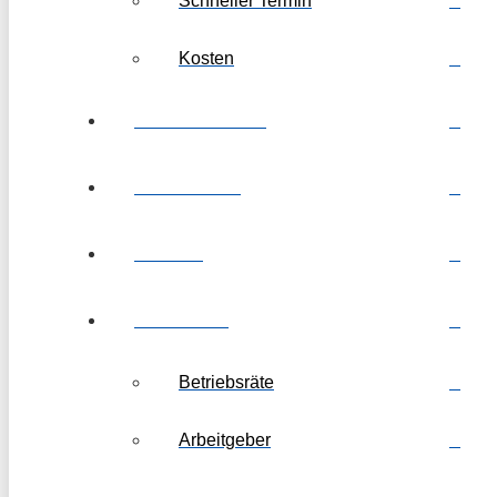
Schneller Termin
Kosten
Kanzleibewertung
Arbeitnehmer
Leitende
Arbeitsrecht
Betriebsräte
Arbeitgeber