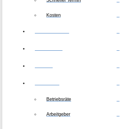
Schneller Termin
Kosten
Kanzleibewertung
Arbeitnehmer
Leitende
Arbeitsrecht
Betriebsräte
Arbeitgeber