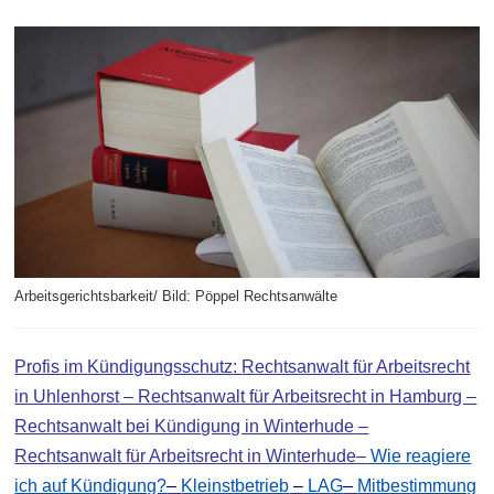
Arbeitsgerichtsbarkeit/ Bild: Pöppel Rechtsanwälte
Profis im
Kündigungsschutz
:
Rechtsanwalt für Arbeitsrecht
in Uhlenhorst
– Rechtsanwalt für Arbeitsrecht in Hamburg –
Rechtsanwalt bei Kündigung in Winterhude
–
Rechtsanwalt für Arbeitsrecht in Winterhude
–
Wie reagiere
ich auf Kündigung?
–
Kleinstbetrieb
–
LAG
–
Mitbestimmung