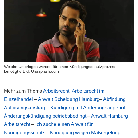
Welche Unterlagen werden für einen Kündigungsschutzprozess
benötigt?/ Bid: Unssplash.com
Mehr zum Thema
Arbeitsrecht:
Arbeitsrecht im
Einzelhandel
–
Anwalt Scheidung Hamburg
–
Abfindung
Auflösungsanstrag
–
Kündigung mit Änderungsangebot
–
Änderungskündigung betriebsbedingt
–
Anwalt Hamburg
Arbeitsrecht
–
Ich suche einen Anwalt für
Kündigungsschutz
–
Kündigung wegen Maßregelung
–