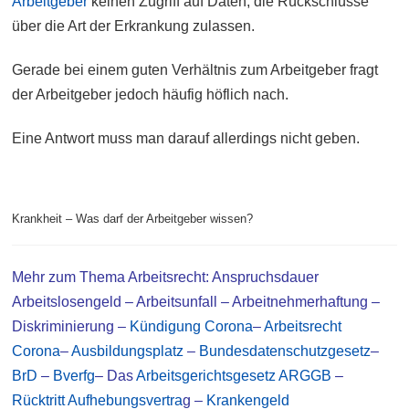
Arbeitgeber
keinen Zugriff auf Daten, die Rückschlüsse
über die Art der Erkrankung zulassen.
Gerade bei einem guten Verhältnis zum Arbeitgeber fragt
der Arbeitgeber jedoch häufig höflich nach.
Eine Antwort muss man darauf allerdings nicht geben.
Krankheit – Was darf der Arbeitgeber wissen?
Mehr zum Thema
Arbeitsrecht
:
Anspruchsdauer
Arbeitslosengeld
–
Arbeitsunfall
–
Arbeitnehmerhaftung
–
Diskriminierung
–
Kündigung Corona
–
Arbeitsrecht
Corona
–
Ausbildungsplatz
–
Bundesdatenschutzgesetz
–
BrD
–
Bverfg
– Das
Arbeitsgerichtsgesetz ARGGB
–
Rücktritt Aufhebungsvertra
g –
Krankengeld